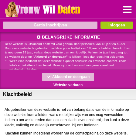
Gratis inschrijven
BELANGRIJKE INFORMATIE
Deze website is uitsluitend bestemd voor gebruik door personen van 18 jaar en ouder.
Door deze website te gebruiken, verklaar je de leeftijd van 18 jaar te hebben bereikt. Ben
je nog geen 18 jaar, verlaat deze website dan onmiddellijk. Verleen je jezelf toegang tot
de website door op
"Akkoord en doorgaan"
te klikken, lees dan eerst het volgende:
Wees erop bedacht dat deze website expliciet seksuele en erotische content, zoals
foto’s en tekstberichten bevat. Deze zijn niet bestemd voor jouw eventueel
minderjarige kinderen.
gebruikt functionele, analytische cookies, social media cookies en
Akkoord en doorgaan
vergelijkbare technieken, zoals Google Webmaster Tools, Google Analytics, Alexa
Certify, Yandex, Hotjar, Histats en Statcounter die automatisch gegevens kunnen
Website verlaten
verzamelen wanneer je de website bezoekt. De gegevens verkregen uit de cookies,
worden gedeeld met derden die de programmatuur daarvoor beschikbaar stellen
Klachtbeleid
teneinde het voor
mogelijk te maken.
Wees voorzichtig bij het praten met vreemden via deze website. Je weet immers nooit
of ze goede of verkeerde bedoelingen hebben. Gebruik dan ook nooit jouw
achternaam, e-mailadres, huis- of werkadres, telefoonnummer of andere naar jou
Als gebruiker van deze website is het van belang dat u van de informatie op
herleidbare gegevens op deze website.
deze website kunt afleiden wat u redelijkerwijs van ons mag verwachten.
Zet iemand jou onder druk op deze website, bijvoorbeeld om persoonlijke of financiële
Indien u om welke reden dan ook een klacht over ons hebt, dan kunt u deze
gegevens te verstrekken? Stop dan meteen met het communiceren met deze persoon.
klacht, volledig en duidelijk omschreven, bij ons indienen.
Let er ook op dat mensen in staat zijn op een listige manier dergelijke gegevens van je
te verkrijgen. Communiceer daarom altijd oplettend en voorzichtig via deze website.
Klachten kunnen ingediend worden via de contactpagina op deze website,
Voorkom dat jouw minderjarige kinderen met erotische of anderszins voor minderjarigen